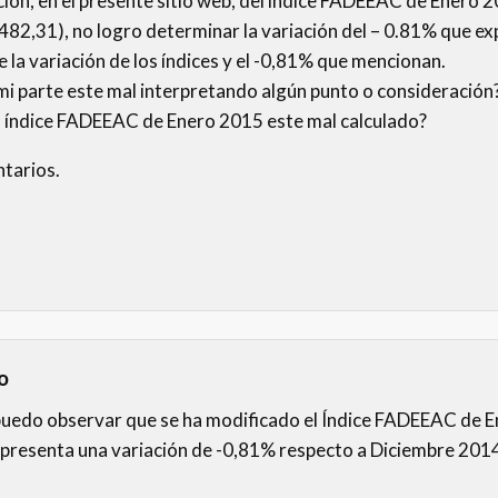
ción, en el presente sitio web, del índice FADEEAC de Enero 
482,31), no logro determinar la variación del – 0.81% que e
e la variación de los índices y el -0,81% que mencionan.
i parte este mal interpretando algún punto o consideración
el índice FADEEAC de Enero 2015 este mal calculado?
tarios.
o
uedo observar que se ha modificado el Índice FADEEAC de E
representa una variación de -0,81% respecto a Diciembre 2014