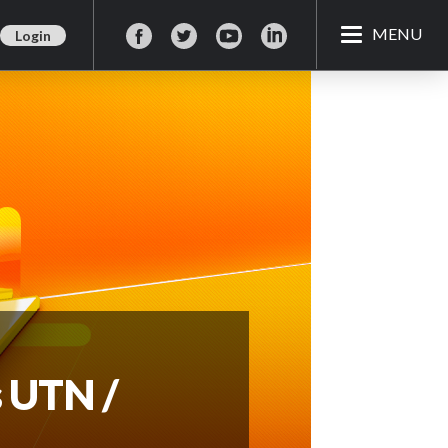
MENU
Login
s UTN /