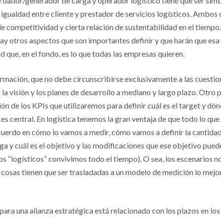
e dador/generador de carga y operador logístico tiene que ser simbi
gualdad entre cliente y prestador de servicios logísticos. Ambos
e competitividad y cierta relación de sustentabilidad en el tiempo
hay otros aspectos que son importantes definir y que harán que esa
d que, en el fondo, es lo que todas las empresas quieren.
ormación, que no debe circunscribirse exclusivamente a las cuestio
la visión y los planes de desarrollo a mediano y largo plazo. Otr
ión de los KPIs que utilizaremos para definir cuál es el target y 
, es central. En logística tenemos la gran ventaja de que todo lo q
uerdo en cómo lo vamos a medir, cómo vamos a definir la cantidad 
a y cuál es el objetivo y las modificaciones que ese objetivo puede
los “logísticos” convivimos todo el tiempo). O sea, los escenarios 
 cosas tienen que ser trasladadas a un modelo de medición lo mejor
 para una alianza estratégica está relacionado con los plazos en l