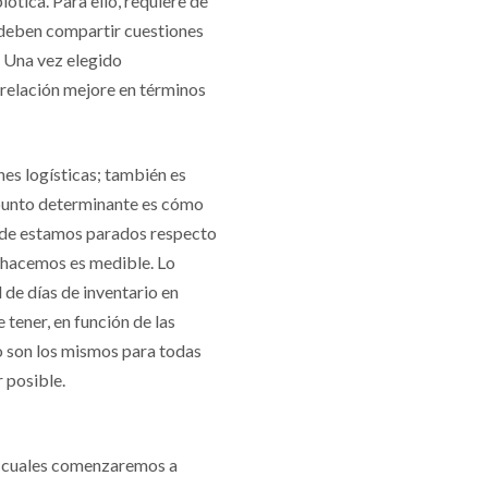
ótica. Para ello, requiere de
 deben compartir cuestiones
. Una vez elegido
 relación mejore en términos
nes logísticas; también es
o punto determinante es cómo
dónde estamos parados respecto
ue hacemos es medible. Lo
de días de inventario en
 tener, en función de las
no son los mismos para todas
 posible.
os cuales comenzaremos a