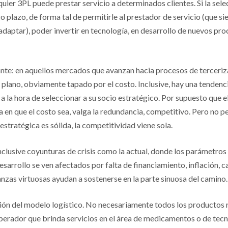
quier 3PL puede prestar servicio a determinados clientes. Si la sele
 plazo, de forma tal de permitirle al prestador de servicio (que s
adaptar), poder invertir en tecnología, en desarrollo de nuevos pro
nte: en aquellos mercados que avanzan hacia procesos de tercerizac
plano, obviamente tapado por el costo. Inclusive, hay una tenden
 la hora de seleccionar a su socio estratégico. Por supuesto que e
 en que el costo sea, valga la redundancia, competitivo. Pero no p
 estratégica es sólida, la competitividad viene sola.
nclusive coyunturas de crisis como la actual, donde los parámetros
desarrollo se ven afectados por falta de financiamiento, inflación, 
ianzas virtuosas ayudan a sostenerse en la parte sinuosa del camino.
ción del modelo logístico. No necesariamente todos los productos 
operador que brinda servicios en el área de medicamentos o de tecn