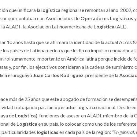
ión que unificara la
logística
regional se remontan al año 2002, c
o sur que contaban con Asociaciones de
Operadores Logísticos
y
e la ALADI- la Asociación Latinoamericana de
Logística
(ALL).
sar 10 años hasta que se afirmara la identidad de la actual ALALO
los países de Latinoamérica y que le dio un impulso renovador a la 
n rol sumamente importante en América latina porque incide de f
esas y, por fin, los ejecutivos consideran a la cadena de suminist
lica el uruguayo
Juan Carlos Rodríguez
, presidente de la
Asociac
ace más de 25 años que este abogado de formación se desempeña e
tividad trabajando para un
operador logístico
nacional. Desde ent
aya de
Logística
), funciones de asesor en ALADI, miembro de la 
ional de
Logística
en su país, lo colocan como uno de los referentes
s particularidades
logísticas
en cada país de la región:
“En general,