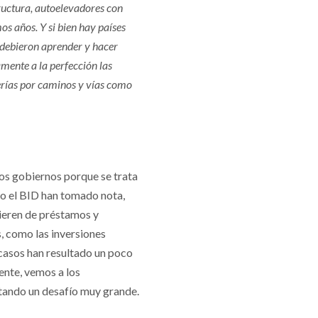
tructura, autoelevadores con
os años. Y si bien hay países
 debieron aprender y hacer
mente a la perfección las
derías por caminos y vías como
los gobiernos porque se trata
mo el BID han tomado nota,
uieren de préstamos y
s, como las inversiones
 casos han resultado un poco
ente, vemos a los
tando un desafío muy grande.