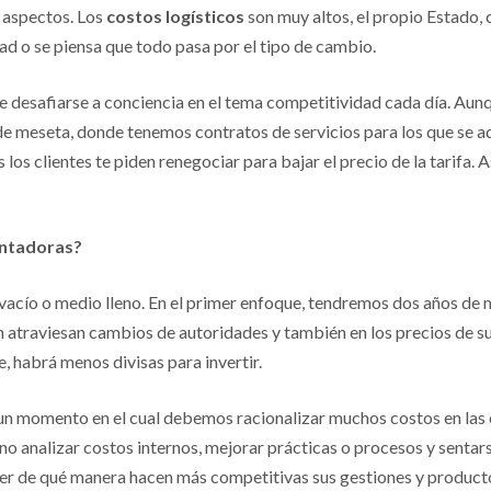
 aspectos. Los
costos logísticos
son muy altos, el propio Estado, c
ad o se piensa que todo pasa por el tipo de cambio.
e desafiarse a conciencia en el tema competitividad cada día. Aunq
e meseta, donde tenemos contratos de servicios para los que se ad
los clientes te piden renegociar para bajar el precio de la tarifa. A
entadoras?
 vacío o medio lleno. En el primer enfoque, tendremos dos años de 
ón atraviesan cambios de autoridades y también en los precios de s
, habrá menos divisas para invertir.
 un momento en el cual debemos racionalizar muchos costos en las 
sino analizar costos internos, mejorar prácticas o procesos y senta
er de qué manera hacen más competitivas sus gestiones y productos