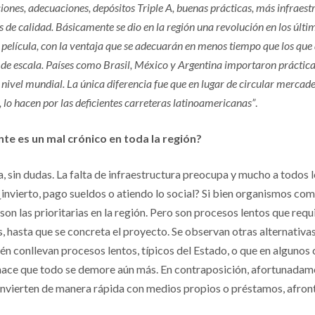
ones, adecuaciones, depósitos Triple A, buenas prácticas, más infraes
 de calidad. Básicamente se dio en la región una revolución en los últim
 película, con la ventaja que se adecuarán en menos tiempo que los que
a de escala. Países como Brasil, México y Argentina importaron práctica
 nivel mundial. La única diferencia fue que en lugar de circular merca
 lo hacen por las deficientes carreteras latinoamericanas”
.
nte es un mal crónico en toda la región?
, sin dudas. La falta de infraestructura preocupa y mucho a todos 
¿invierto, pago sueldos o atiendo lo social? Si bien organismos co
 son las prioritarias en la región. Pero son procesos lentos que req
s, hasta que se concreta el proyecto. Se observan otras alternativa
n conllevan procesos lentos, típicos del Estado, o que en algunos
 hace que todo se demore aún más. En contraposición, afortunadam
invierten de manera rápida con medios propios o préstamos, afron