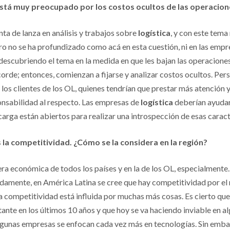
 está muy preocupado por los costos ocultos de las operacio
ta de lanza en análisis y trabajos sobre
logística
, y con este tema 
ero no se ha profundizado como acá en esta cuestión, ni en las empr
n descubriendo el tema en la medida en que les bajan las operacio
acorde; entonces, comienzan a fijarse y analizar costos ocultos. Pe
los clientes de los OL, quienes tendrían que prestar más atención y
onsabilidad al respecto. Las empresas de
logística
deberían ayudarl
carga están abiertos para realizar una introspección de esas caract
la competitividad. ¿Cómo se la considera en la región?
tera económica de todos los países y en la de los OL, especialmente
mente, en América Latina se cree que hay competitividad por el ni
a competitividad está influida por muchas más cosas. Es cierto que
nte en los últimos 10 años y que hoy se va haciendo inviable en al
lgunas empresas se enfocan cada vez más en tecnologías. Sin emba