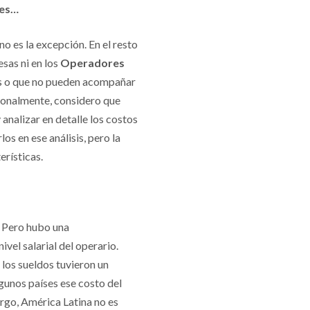
nes…
no es la excepción. En el resto
esas ni en los
Operadores
nes o que no pueden acompañar
rsonalmente, considero que
 analizar en detalle los costos
os en ese análisis, pero la
erísticas.
. Pero hubo una
vel salarial del operario.
 los sueldos tuvieron un
gunos países ese costo del
rgo, América Latina no es