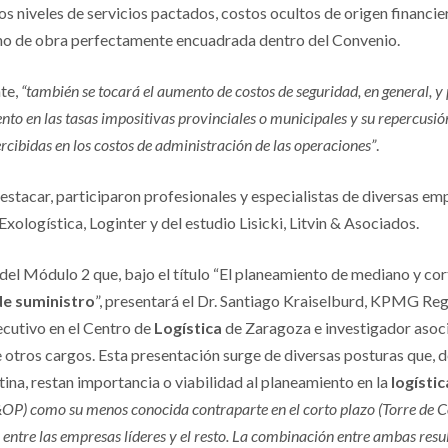
os niveles de servicios pactados, costos ocultos de origen financie
no de obra perfectamente encuadrada dentro del Convenio.
te,
“también se tocará el aumento de costos de seguridad, en general, y p
mento en las tasas impositivas provinciales o municipales y su repercusi
cibidas en los costos de administración de las operaciones”
.
destacar, participaron profesionales y especialistas de diversas
ologística, Loginter y del estudio Lisicki, Litvin & Asociados.
 del Módulo 2 que, bajo el título “El planeamiento de mediano y c
e suministro
”, presentará el Dr. Santiago Kraiselburd, KPMG Reg
ecutivo en el Centro de
Logística
de Zaragoza e investigador asoc
e otros cargos. Esta presentación surge de diversas posturas que, d
tina, restan importancia o viabilidad al planeamiento en la
logístic
OP) como su menos conocida contraparte en el corto plazo (Torre de C
 entre las empresas líderes y el resto. La combinación entre ambas resu