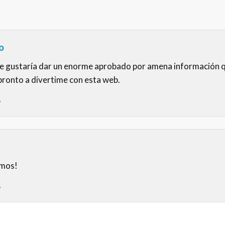
o
 gustaría dar un enorme aprobado por amena información qu
pronto a divertime con esta web.
6
amos!
6