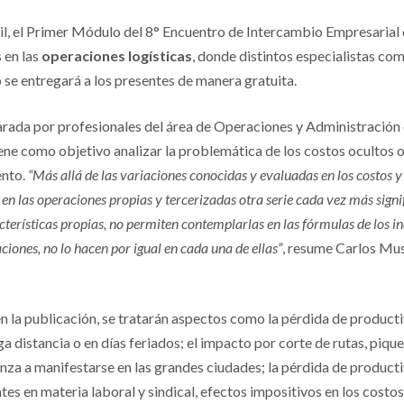
ril, el Primer Módulo del 8° Encuentro de Intercambio Empresarial
 en las
operaciones logísticas
, donde distintos especialistas co
 se entregará a los presentes de manera gratuita.
arada por profesionales del área de Operaciones y Administració
iene como objetivo analizar la problemática de los costos ocultos
ento.
“Más allá de las variaciones conocidas y evaluadas en los costos y 
 en las operaciones propias y tercerizadas otra serie cada vez más signi
acterísticas propias, no permiten contemplarlas en las fórmulas de los i
aciones, no lo hacen por igual en cada una de ellas”
, resume Carlos Mus
n la publicación, se tratarán aspectos como la pérdida de produc
ga distancia o en días feriados; el impacto por corte de rutas, piquet
enza a manifestarse en las grandes ciudades; la pérdida de product
tes en materia laboral y sindical, efectos impositivos en los costo