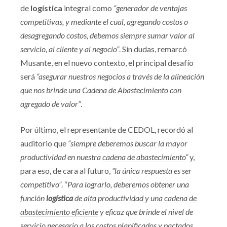
de
logística
integral como
“generador de ventajas
competitivas, y mediante el cual, agregando costos o
desagregando costos, debemos siempre sumar valor al
servicio, al cliente y al negocio”
. Sin dudas, remarcó
Musante, en el nuevo contexto, el principal desafío
será
“
a
segurar nuestros negocios a través de la
alineación
que nos
brinde
una Cadena de Abastecimiento con
agregado de
valor”
.
Por último, el representante de CEDOL, recordó al
auditorio que
“siempre deberemos buscar la mayor
productividad en nuestra
cadena de abastecimiento
”
y,
para eso, de cara al futuro,
“la única respuesta es ser
competitivo”
. “
Para lograrlo, deberemos obtener una
función
logística
de alta productividad y una
cadena de
abastecimiento eficiente
y eficaz que brinde el nivel de
servicio necesario a los costos planificados y pactados