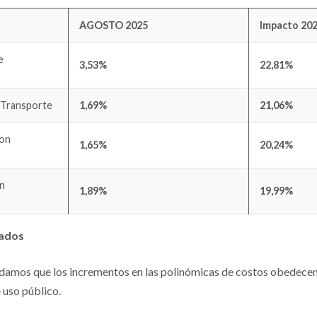
AGOSTO 2025
Impacto 20
e
3,53%
22,81%
 Transporte
1,69%
21,06%
Con
1,65%
20,24%
in
1,89%
19,99%
lados
damos que los incrementos en las polinómicas de costos obedecen
 uso público.